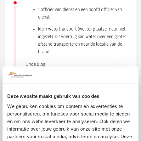
1 officier van dienst en een hoofd officier van
dienst
klein watertransport (wel ter plaatse maar niet
ingezet). Dit voertuig kan water over een groter
afstand transporteren naar de locatie van de
brand.
Einde Blog
KOOLMONOXIDE
26 AUG 2025 12:45
Deze website maakt gebruik van cookies
De brandweer gaat het pand en de naastgelegen
panden controleren op koolmonoxide.
We gebruiken cookies om content en advertenties te
Koolmonoxide is een geur- en kleurloos gas dat vrij
personaliseren, om functies voor social media te bieden
komt bij onvolledige verbranding en is schadelijk voor
en om ons websiteverkeer te analyseren. Ook delen we
de gezondheid. Als de meetwaardes goed zijn, dan zal
informatie over jouw gebruik van onze site met onze
de brandweer de panden weer vrij geven voor de
partners voor social media, adverteren en analyse. Deze