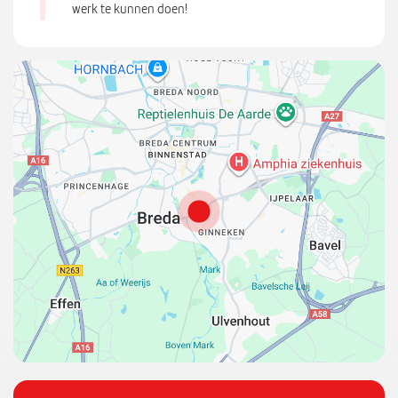
werk te kunnen doen!
{
"
l
a
t
"
:
5
1
5
7
3
3
6
9
,