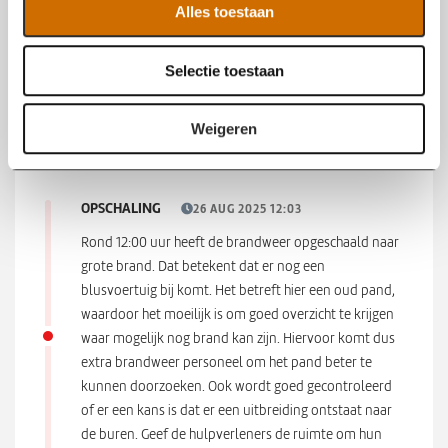
VERKENNING
26 AUG 2025 12:11
Alles toestaan
e
momenteel wordt het pand verder verkend. In
c
plafonds en wanden zijn kleine branddoorslagen
Selectie toestaan
t
aangetroffen. De brandweer is druk bezig om een
i
goed beeld te krijgen waar deze doorslagen precies
e
Weigeren
zitten.
OPSCHALING
26 AUG 2025 12:03
Rond 12:00 uur heeft de brandweer opgeschaald naar
grote brand. Dat betekent dat er nog een
blusvoertuig bij komt. Het betreft hier een oud pand,
waardoor het moeilijk is om goed overzicht te krijgen
waar mogelijk nog brand kan zijn. Hiervoor komt dus
extra brandweer personeel om het pand beter te
kunnen doorzoeken. Ook wordt goed gecontroleerd
of er een kans is dat er een uitbreiding ontstaat naar
de buren. Geef de hulpverleners de ruimte om hun