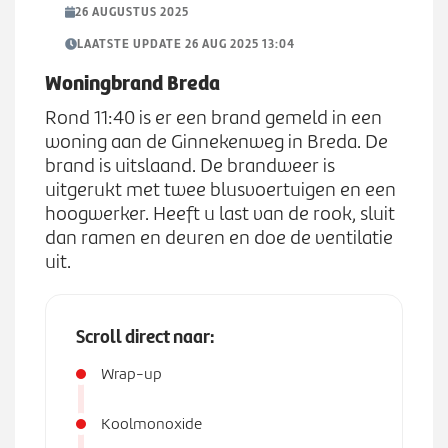
Werken bij
n
26 AUGUSTUS 2025
S
u
u
LAATSTE UPDATE 26 AUG 2025 13:04
b
Zoeken
Woningbrand Breda
Z
m
o
e
Rond 11:40 is er een brand gemeld in een
e
n
woning aan de Ginnekenweg in Breda. De
k
u
brand is uitslaand. De brandweer is
e
uitgerukt met twee blusvoertuigen en een
n
hoogwerker. Heeft u last van de rook, sluit
dan ramen en deuren en doe de ventilatie
uit.
Scroll direct naar:
Wrap-up
Koolmonoxide