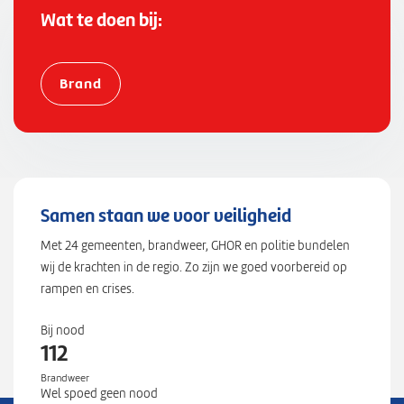
"
Wat te doen bij:
l
n
g
Brand
"
:
4
7
8
3
Samen staan we voor veiligheid
1
Met 24 gemeenten, brandweer, GHOR en politie bundelen
5
wij de krachten in de regio. Zo zijn we goed voorbereid op
8
rampen en crises.
8
}
Bij nood
112
Brandweer
Wel spoed geen nood