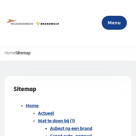
Menu
Sitemap
Home
Home
Actueel
Sitemap
Mijn veiligheid
S
Home
u
Actueel
Organisatie
b
Wat te doen bij (1)
m
Asbest na een brand
e
Groot auto-ongeval