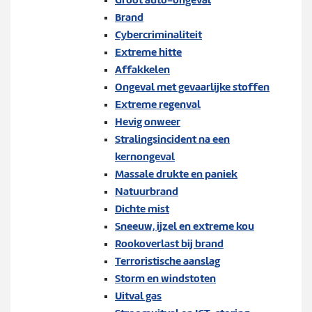
Werken bij
n
S
Brand
u
u
Cybercriminaliteit
b
Extreme hitte
Zoeken
Z
m
Affakkelen
o
e
Ongeval met gevaarlijke stoffen
e
n
Extreme regenval
k
u
Hevig onweer
e
Stralingsincident na een
n
kernongeval
Massale drukte en paniek
Natuurbrand
Dichte mist
Sneeuw, ijzel en extreme kou
Rookoverlast bij brand
Terroristische aanslag
Storm en windstoten
Uitval gas