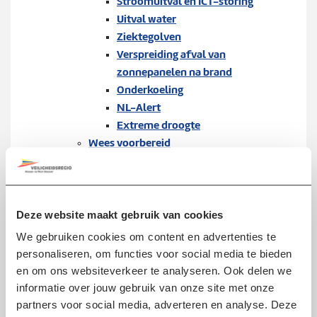
Stroomuitval en ICT-storing
Uitval water
Ziektegolven
Verspreiding afval van
zonnepanelen na brand
Onderkoeling
NL-Alert
Extreme droogte
Wees voorbereid
Noodpakket
112 melding maken
Wees verbonden
Risico's in de regio
Deze website maakt gebruik van cookies
Sirene
We gebruiken cookies om content en advertenties te
Denk vooruit
personaliseren, om functies voor social media te bieden
Noodsteunpunten en
en om ons websiteverkeer te analyseren. Ook delen we
coördinatiepunten
informatie over jouw gebruik van onze site met onze
Onderwerpen
partners voor social media, adverteren en analyse. Deze