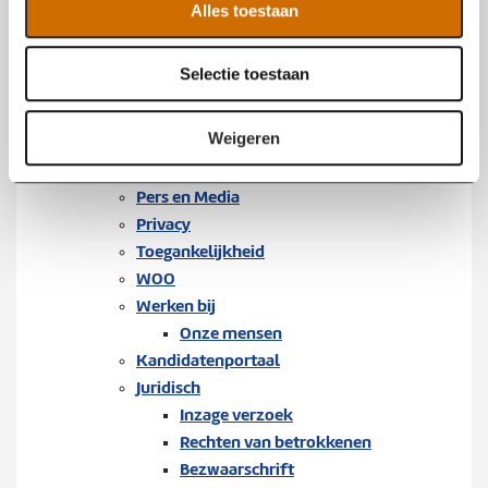
Officiële bekendmakingen
Alles toestaan
e
Beleid en planvorming
c
Begroting en jaarstukken
Selectie toestaan
t
Gemeenschappelijke meldkamer
i
Cookies
e
Weigeren
Proclaimer
Contact
Pers en Media
Privacy
Toegankelijkheid
WOO
Werken bij
Onze mensen
Kandidatenportaal
Juridisch
Inzage verzoek
Rechten van betrokkenen
Bezwaarschrift