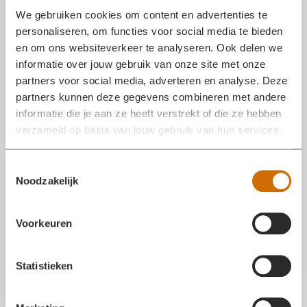
Werken bij
n
S
We gebruiken cookies om content en advertenties te
u
u
personaliseren, om functies voor social media te bieden
Vacature
b
en om ons websiteverkeer te analyseren. Ook delen we
Zoeken
Z
m
informatie over jouw gebruik van onze site met onze
o
e
partners voor social media, adverteren en analyse. Deze
e
n
partners kunnen deze gegevens combineren met andere
k
u
informatie die je aan ze heeft verstrekt of die ze hebben
e
verzameld op basis van jouw gebruik van hun services.
n
T
Noodzakelijk
o
e
s
Voorkeuren
t
e
Brandweervrijwilligers
m
Statistieken
In Diverse brandweerkazernes
m
i