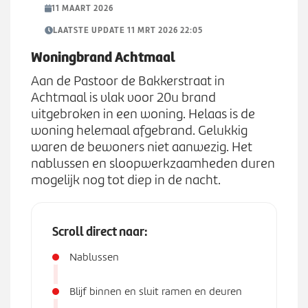
Werken bij
n
11 MAART 2026
S
u
u
LAATSTE UPDATE 11 MRT 2026 22:05
b
Zoeken
Woningbrand Achtmaal
Z
m
o
e
Aan de Pastoor de Bakkerstraat in
e
n
Achtmaal is vlak voor 20u brand
k
u
uitgebroken in een woning. Helaas is de
e
woning helemaal afgebrand. Gelukkig
n
waren de bewoners niet aanwezig. Het
nablussen en sloopwerkzaamheden duren
mogelijk nog tot diep in de nacht.
Scroll direct naar:
Nablussen
Blijf binnen en sluit ramen en deuren