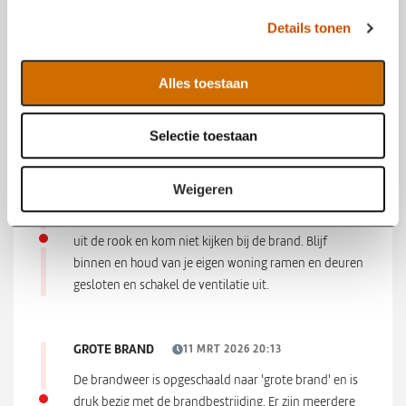
s
Foto: Christian Traets Fotografie
Details tonen
s
e
NIEMAND IN DE WONING
l
11 MRT 2026 20:22
Alles toestaan
e
Gelukkig was er niemand in de woning tijdens het
c
uitbreken van de brand.
Selectie toestaan
t
i
e
BLIJF UIT DE ROOK
Weigeren
11 MRT 2026 20:15
Ben je in de omgeving van de woningbrand? Blijf dan
uit de rook en kom niet kijken bij de brand. Blijf
binnen en houd van je eigen woning ramen en deuren
gesloten en schakel de ventilatie uit.
GROTE BRAND
11 MRT 2026 20:13
De brandweer is opgeschaald naar 'grote brand' en is
druk bezig met de brandbestrijding. Er zijn meerdere