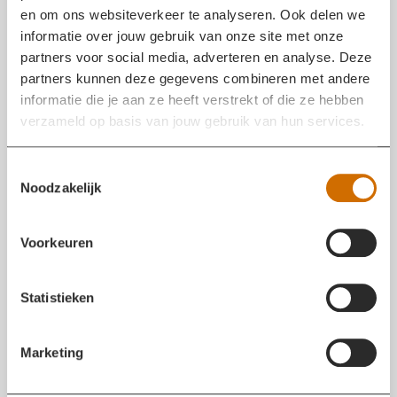
In de straat is de stroom uitgevallen door de
en om ons websiteverkeer te analyseren. Ook delen we
woningbrand. Er komt een monteur ter plaatse.
informatie over jouw gebruik van onze site met onze
partners voor social media, adverteren en analyse. Deze
partners kunnen deze gegevens combineren met andere
BRANDBESTRIJDING IN VOLLE GANG
informatie die je aan ze heeft verstrekt of die ze hebben
11 MRT 2026 20:37
verzameld op basis van jouw gebruik van hun services.
De woning staat volledig in brand. Er wordt vanaf
meerdere zijden door de brandweer geblust en
T
verkenning uitgevoerd.
Noodzakelijk
o
e
s
Voorkeuren
t
e
m
Statistieken
m
i
Marketing
n
g