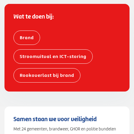
9
3
6
Wat te doen bij:
6
0
0
Brand
9
8
Stroomuitval en ICT-storing
1
,
"
Rookoverlast bij brand
l
n
g
"
:
4
Samen staan we voor veiligheid
5
Met 24 gemeenten, brandweer, GHOR en politie bundelen
8