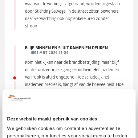
waarvan de woning is afgebrand, worden bijgestaan
door Stichting Salvage. In de straat zitten bewoners
naar verwachting ook nog enkele uren zonder
stroom.
BLIJF BINNEN EN SLUIT RAMEN EN DEUREN
11 MRT 2026 21:04
Kom niet kijken naar de brandbestrijding, maar blijf
uit de rook voor je eigen gezondheid. Het inademen
van rook is altijd ongezond. Hoe schadelijk het
inademen precies is, hangt af van de hoeveelheid. Hoe
dichter je bij de brand staat, hoe meer
rook je inademt. Hoe langer je in de rook staat, ook.
Blijf daarom zoveel mogelijk uit de rook.
Deze website maakt gebruik van cookies
STROOMUITVAL
We gebruiken cookies om content en advertenties te
11 MRT 2026 20:54
personaliseren, om functies voor social media te bieden