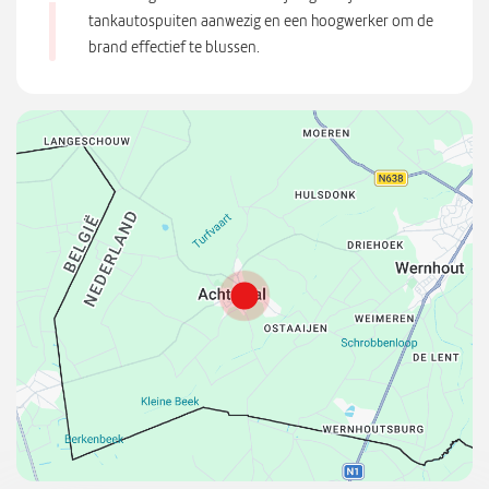
tankautospuiten aanwezig en een hoogwerker om de
brand effectief te blussen.
{
"
l
a
t
"
:
5
1
4
5
3
6
3