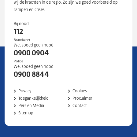
wij de krachten in de regio. Zo zijn we goed voorbereid op
7
rampen en crises.
0
9
Bij nood
2
112
0
1
Brandweer
Wel spoed geen nood
5
0900 0904
8
1
Politie
Wel spoed geen nood
8
0900 8844
6
3
9
Privacy
Cookies
}
Toegankelijkheid
Proclaimer
Pers en Media
Contact
Sitemap