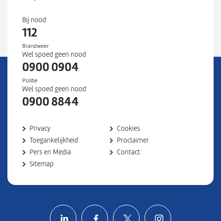
9
,
Bij nood
"
112
l
Brandweer
n
Wel spoed geen nood
g
0900 0904
"
Politie
:
Wel spoed geen nood
4
0900 8844
9
2
Privacy
Cookies
5
Toegankelijkheid
Proclaimer
9
Pers en Media
Contact
5
Sitemap
3
3
}
Volg ons op LinkedIn
Volg ons op Facebook
Volg ons op X
Volg ons o