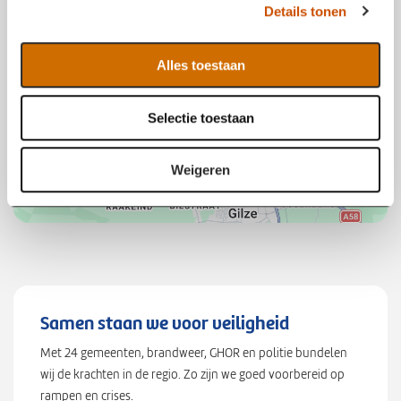
Details tonen
s
t
e
"
l
:
Alles toestaan
e
5
c
1
Selectie toestaan
t
5
i
7
e
6
Weigeren
7
3
6
9
9
9
9
Samen staan we voor veiligheid
9
Met 24 gemeenten, brandweer, GHOR en politie bundelen
9
wij de krachten in de regio. Zo zijn we goed voorbereid op
9
rampen en crises.