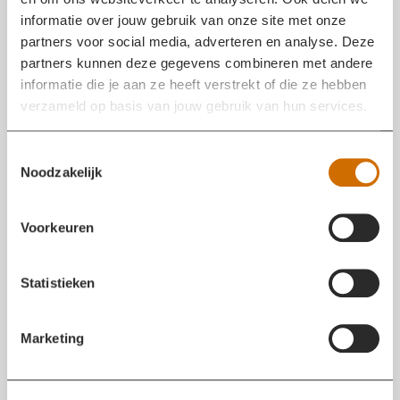
informatie over jouw gebruik van onze site met onze
partners voor social media, adverteren en analyse. Deze
UPDATE 04 MEI 2026 17:54
partners kunnen deze gegevens combineren met andere
04 MEI 2026 17:54
informatie die je aan ze heeft verstrekt of die ze hebben
De Marechaussee heeft het onderzoek naar de
verzameld op basis van jouw gebruik van hun services.
verdachte situatie op vliegbasis Gilze-Rijen afgerond.
Na onderzoek door specialisten van de Explosieven
T
Opruimingsdienst Defensie (EOD) is vastgesteld dat er
Noodzakelijk
o
geen explosieven zijn aangetroffen en dat er geen
e
sprake is van een reële dreiging. Lees meer op:
s
Marechaussee reageert op verdachte situatie
Voorkeuren
t
Vliegbasis Gilze-Rijen (update) | Koninklijke
e
Marechaussee
m
Statistieken
m
i
{
Marketing
n
"
g
l
s
a