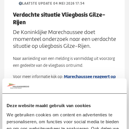
Werken bij
n
LAATSTE UPDATE 04 MEI 2026 17:54
S
u
u
Verdachte situatie Vliegbasis Gilze-
b
Rijen
Zoeken
Z
m
De Koninklijke Marechaussee doet
o
e
momenteel onderzoek naar een verdachte
e
n
situatie op vliegbasis Gilze-Rijen.
k
u
e
Naar aanleiding van een melding is vanmiddag uit voorzorg
n
een gedeelte van de vliegbasis ontruimd.
Marechaussee reageert op
Voor meer informatie kijk op:
verdachte situatie Vliegbasis Gilze-Rijen |
Koninklijke Marechaussee
Deze website maakt gebruik van cookies
Scroll direct naar:
We gebruiken cookies om content en advertenties te
personaliseren, om functies voor social media te bieden
Update 04 mei 2026 17:54
en om ons websiteverkeer te analyseren. Ook delen we