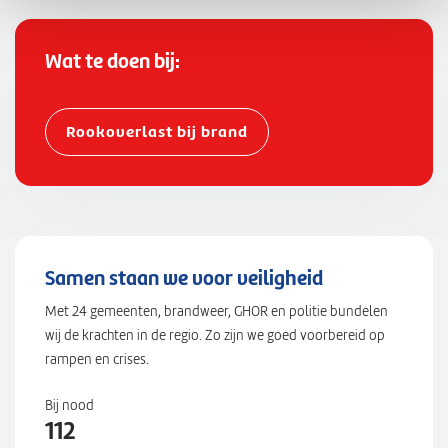
6
4
,
Wat te doen bij:
"
l
n
Rookoverlast bij brand
g
"
:
4
8
3
Samen staan we voor veiligheid
4
Met 24 gemeenten, brandweer, GHOR en politie bundelen
6
wij de krachten in de regio. Zo zijn we goed voorbereid op
6
rampen en crises.
4
7
Bij nood
}
112