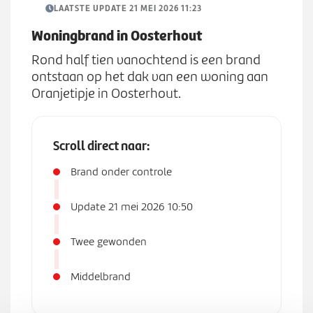
Werken bij
n
LAATSTE UPDATE 21 MEI 2026 11:23
S
u
u
Woningbrand in Oosterhout
b
Zoeken
Rond half tien vanochtend is een brand
Z
m
ontstaan op het dak van een woning aan
o
e
Oranjetipje in Oosterhout.
e
n
k
u
e
Scroll direct naar:
n
Brand onder controle
Update 21 mei 2026 10:50
Twee gewonden
Middelbrand