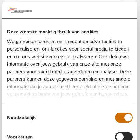
BRAND ONDER CONTROLE
21 MEI 2026 11:23
De brand aan Oranjetipje in Oosterhout is onder
controle. Einde berichtgeving.
Deze website maakt gebruik van cookies
We gebruiken cookies om content en advertenties te
UPDATE 21 MEI 2026 10:50
personaliseren, om functies voor social media te bieden
21 MEI 2026 10:50
en om ons websiteverkeer te analyseren. Ook delen we
De brand breidt zich niet verder uit. Om de brand
informatie over jouw gebruik van onze site met onze
goed te bereiken verwijdert de brandweer delen van
partners voor social media, adverteren en analyse. Deze
het dak.
partners kunnen deze gegevens combineren met andere
informatie die je aan ze heeft verstrekt of die ze hebben
verzameld op basis van jouw gebruik van hun services.
TWEE GEWONDEN
21 MEI 2026 10:33
Bij de brand zijn twee personen gewond geraakt. De
T
ambulance komt ter plaatse om hen zorg te verlenen.
Noodzakelijk
o
e
s
Voorkeuren
MIDDELBRAND
21 MEI 2026 10:18