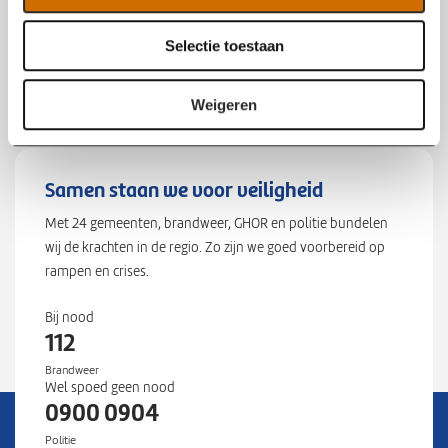
4
c
1
Selectie toestaan
t
5
i
9
e
Weigeren
4
,
"
l
Samen staan we voor veiligheid
n
Met 24 gemeenten, brandweer, GHOR en politie bundelen
g
wij de krachten in de regio. Zo zijn we goed voorbereid op
"
rampen en crises.
:
4
Bij nood
4
112
7
Brandweer
8
Wel spoed geen nood
2
0900 0904
4
Politie
6