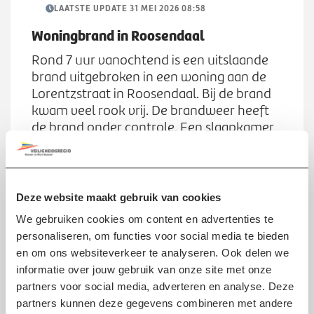
Werken bij
n
LAATSTE UPDATE 31 MEI 2026 08:58
S
u
u
Woningbrand in Roosendaal
b
Zoeken
Rond 7 uur vanochtend is een uitslaande
Z
m
brand uitgebroken in een woning aan de
o
e
Lorentzstraat in Roosendaal. Bij de brand
e
n
kwam veel rook vrij. De brandweer heeft
k
u
de brand onder controle. Een slaapkamer
e
op de eerste verdieping is volledig
n
uitgebrand. Er is niemand gewond geraakt.
De brandweer controleert het dak om te
voorkomen dat het vuur overslaat op een
Deze website maakt gebruik van cookies
nabijgelegen woning.
We gebruiken cookies om content en advertenties te
personaliseren, om functies voor social media te bieden
en om ons websiteverkeer te analyseren. Ook delen we
Scroll direct naar:
informatie over jouw gebruik van onze site met onze
partners voor social media, adverteren en analyse. Deze
Sein brandmeester
partners kunnen deze gegevens combineren met andere