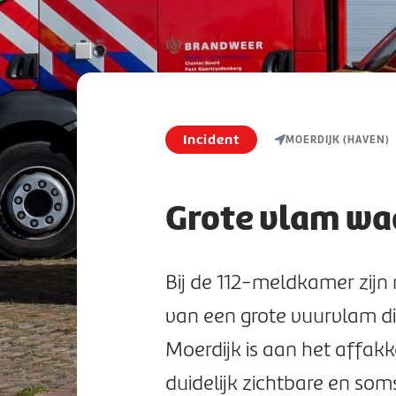
Incident
MOERDIJK (HAVEN)
Grote vlam wa
Bij de 112-meldkamer zij
van een grote vuurvlam die
Moerdijk is aan het affakke
duidelijk zichtbare en so