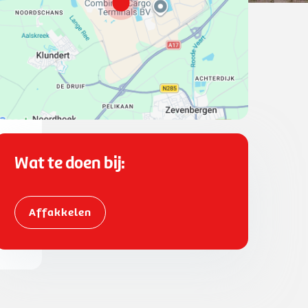
Wat te doen bij:
Affakkelen