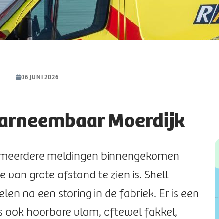
06 JUNI 2026
arneembaar Moerdijk
{
n meerdere meldingen binnengekomen
"
5
 van grote afstand te zien is. Shell
"
len na een storing in de fabriek. Er is een
4
}
ms ook hoorbare vlam, oftewel fakkel,