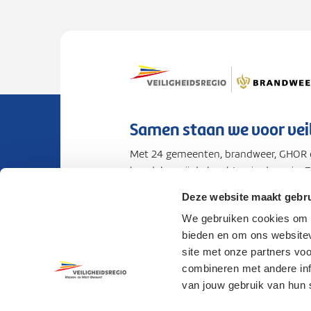
Samen staan we voor vei
Met 24 gemeenten, brandweer, GHOR e
bundelen wij de krachten in de regio. 
voorbereid op rampen en crises.
Deze website maakt gebru
We gebruiken cookies om c
Privacy
Cookies
Toegankelijkhei
bieden en om ons websitev
site met onze partners vo
combineren met andere info
van jouw gebruik van hun 