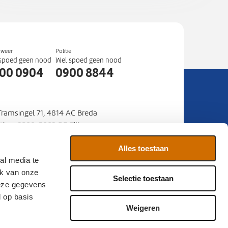
dweer
Politie
spoed geen nood
Wel spoed geen nood
00 0904
0900 8844
 Tramsingel 71, 4814 AC Breda
stbus 3208, 5003 DE Tilburg
mer
088 22 50 000
:
Alles toestaan
al media te
ia
Contact
Sitemap
ik van onze
Selectie toestaan
deze gegevens
d op basis
Weigeren