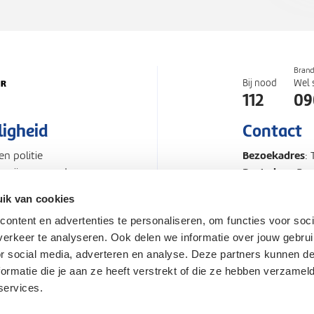
Bran
Bij nood
Wel 
112
09
ligheid
Contact
Bezoekadres
n politie
:
Postadres
Zo zijn we goed
: Po
Telefoonnum
ik van cookies
ontent en advertenties te personaliseren, om functies voor soci
d
Proclaimer
Pers en Med
erkeer te analyseren. Ook delen we informatie over jouw gebru
or social media, adverteren en analyse. Deze partners kunnen 
rmatie die je aan ze heeft verstrekt of die ze hebben verzamel
services.