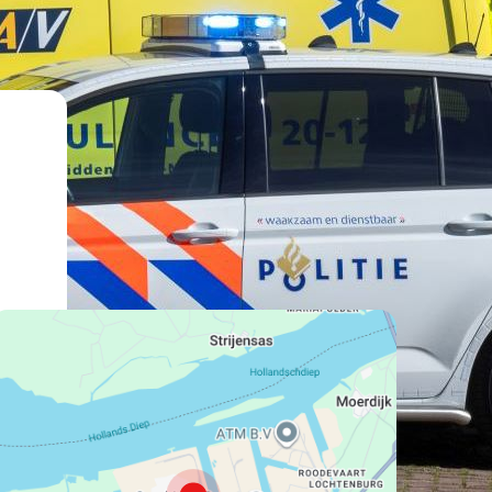
lat":
168192029999999,
lng":
5698441