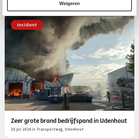
e
28 jul 2026 in A17
Weigeren
Incident
Zeer grote brand bedrijfspand in Udenhout
20 jul 2026 in Transportweg, Udenhout