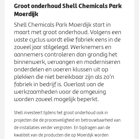
Werken bij
n
Groot onderhoud Shell Chemicals Park
S
u
Moerdijk
u
b
Zoeken
Shell Chemicals Park Moerdijk start in
Z
m
maart met groot onderhoud. Volgens een
o
e
vaste cyclus wordt elke fabriek eens in de
e
n
zoveel jaar stilgelegd. Werknemers en
k
u
aannemers controleren dan grondig het
e
binnenwerk, vervangen en moderniseren
n
onderdelen en voeren klussen uit op
plekken die niet bereikbaar zijn als zo'n
fabriek in bedrijf is. Overlast van de
werkzaamheden voor de omgeving
worden zoveel mogelijk beperkt.
Shell investeert tijdens het groot onderhoud ook in
projecten die de procesveiligheid en betrouwbaarheid van
de installaties verder vergroten. En bijdragen aan de
kwaliteit van de producten die op Moerdijk worden