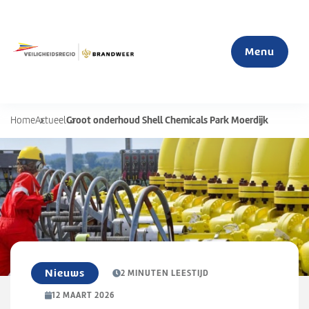
Menu
Groot onderhoud Shell Chemicals Park Moerdijk
Home
Actueel
Home
Actueel
Mijn veiligheid
S
u
Organisatie
b
Nieuws
2 MINUTEN LEESTIJD
m
12 MAART 2026
e