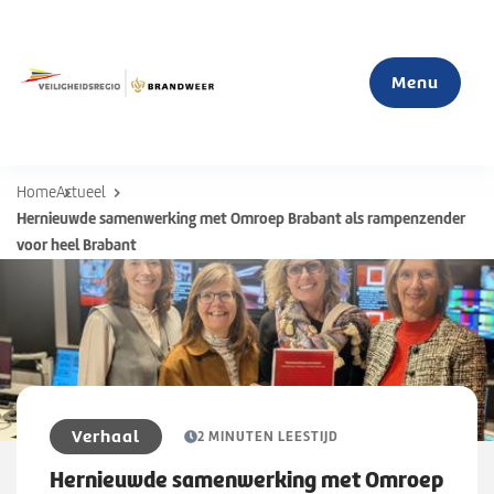
Menu
Home
Actueel
Home
Hernieuwde samenwerking met Omroep Brabant als rampenzender
voor heel Brabant
Actueel
Mijn veiligheid
S
u
Organisatie
b
Verhaal
2 MINUTEN LEESTIJD
m
Hernieuwde samenwerking met Omroep
e