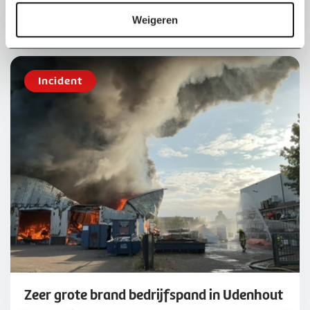
Ongeval met vrachtwagens op de A17
e
Weigeren
28 jul 2026 in A17
Incident
Zeer grote brand bedrijfspand in Udenhout