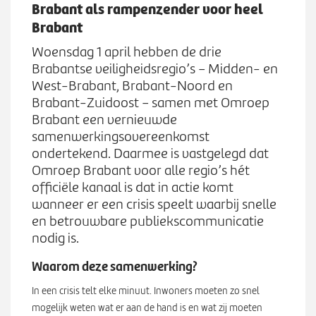
Werken bij
Brabant als rampenzender voor heel
n
S
Brabant
u
u
b
Woensdag 1 april hebben de drie
Zoeken
Z
m
Brabantse veiligheidsregio’s – Midden- en
o
e
West-Brabant, Brabant-Noord en
e
n
Brabant-Zuidoost – samen met Omroep
k
u
Brabant een vernieuwde
e
samenwerkingsovereenkomst
n
ondertekend. Daarmee is vastgelegd dat
Omroep Brabant voor alle regio’s hét
officiële kanaal is dat in actie komt
wanneer er een crisis speelt waarbij snelle
en betrouwbare publiekscommunicatie
nodig is.
Waarom deze samenwerking?
In een crisis telt elke minuut. Inwoners moeten zo snel
mogelijk weten wat er aan de hand is en wat zij moeten