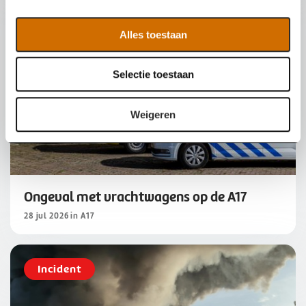
e
l
Alles toestaan
e
c
Selectie toestaan
t
i
e
Weigeren
Ongeval met vrachtwagens op de A17
28 jul 2026 in A17
Incident