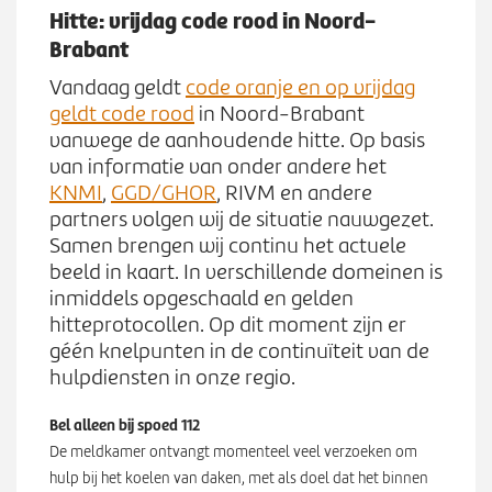
Werken bij
n
Hitte: vrijdag code rood in Noord-
S
u
Brabant
u
b
Zoeken
Vandaag geldt
code oranje en op vrijdag
Z
m
geldt code rood
in Noord-Brabant
o
e
vanwege de aanhoudende hitte. Op basis
e
n
van informatie van onder andere het
k
u
KNMI
,
GGD/GHOR
, RIVM en andere
e
partners volgen wij de situatie nauwgezet.
n
Samen brengen wij continu het actuele
beeld in kaart. In verschillende domeinen is
inmiddels opgeschaald en gelden
hitteprotocollen. Op dit moment zijn er
géén knelpunten in de continuïteit van de
hulpdiensten in onze regio.
Bel alleen bij spoed 112
De meldkamer ontvangt momenteel veel verzoeken om
hulp bij het koelen van daken, met als doel dat het binnen