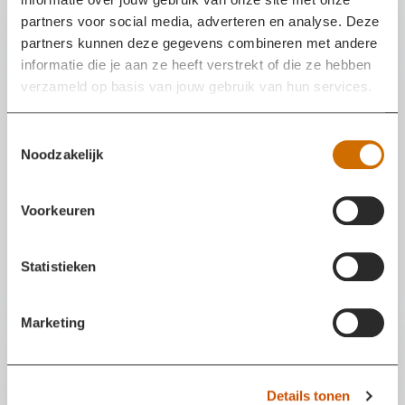
Incident
Liveblog
partners voor social media, adverteren en analyse. Deze
partners kunnen deze gegevens combineren met andere
informatie die je aan ze heeft verstrekt of die ze hebben
verzameld op basis van jouw gebruik van hun services.
T
Noodzakelijk
o
e
s
Voorkeuren
t
e
m
Statistieken
Brand bij camperstalling in Almkerk
m
i
05 aug 2026 in PROVINCIALEWEG NOORD, Almkerk
Marketing
n
g
s
Incident
Details tonen
s