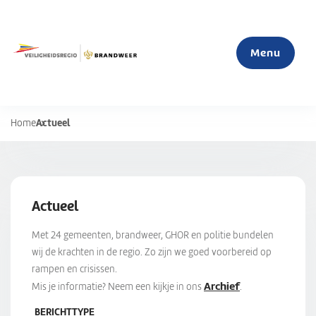
Menu
Actueel
Home
Home
Actueel
Actueel
Mijn veiligheid
Met 24 gemeenten, brandweer, GHOR en politie bundelen
S
wij de krachten in de regio. Zo zijn we goed voorbereid op
u
rampen en crisissen.
Organisatie
b
Archief
Mis je informatie? Neem een kijkje in ons
.
m
e
BERICHTTYPE