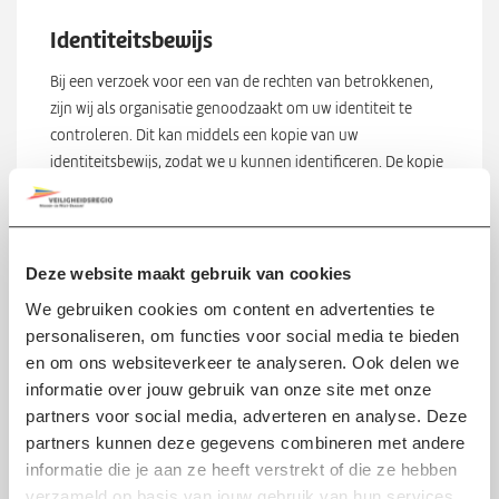
Identiteitsbewijs
Bij een verzoek voor een van de rechten van betrokkenen,
zijn wij als organisatie genoodzaakt om uw identiteit te
controleren. Dit kan middels een kopie van uw
identiteitsbewijs, zodat we u kunnen identificeren. De kopie
kunt u toevoegen als bijlage aan het digitale formulier of bij
uw schriftelijke verzoek toevoegen. Voor het maken van een
veilige kopie, kunt u de app van de rijksoverheid ‘KopieID’
gebruiken. Wij zullen na het afhandelen van het verzoek,
Deze website maakt gebruik van cookies
uiterlijk binnen 5 werkdagen jouw kopie identiteitsbewijs
We gebruiken cookies om content en advertenties te
verwijderen.
personaliseren, om functies voor social media te bieden
en om ons websiteverkeer te analyseren. Ook delen we
Schriftelijk verzoek?
informatie over jouw gebruik van onze site met onze
partners voor social media, adverteren en analyse. Deze
Wil je je verzoek liever schriftelijk per post, dan kan dat ook.
partners kunnen deze gegevens combineren met andere
In je schriftelijke verzoek moet in ieder geval het volgende
informatie die je aan ze heeft verstrekt of die ze hebben
staan:
verzameld op basis van jouw gebruik van hun services.