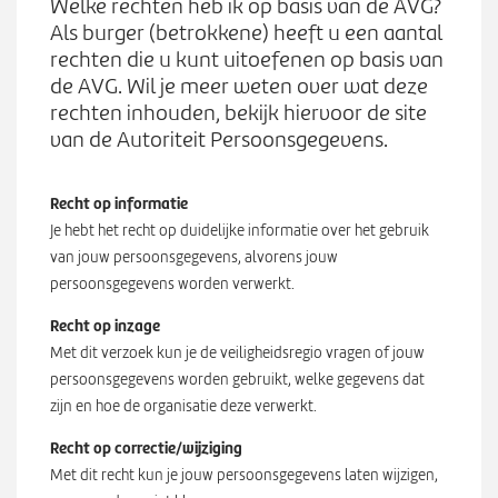
Werken bij
Welke rechten heb ik op basis van de AVG?
n
S
Als burger (betrokkene) heeft u een aantal
u
u
rechten die u kunt uitoefenen op basis van
b
de AVG. Wil je meer weten over wat deze
Zoeken
Z
m
rechten inhouden, bekijk hiervoor de site
o
e
van de Autoriteit Persoonsgegevens.
e
n
k
u
Recht op informatie
e
Je
hebt het recht op duidelijke informatie over het gebruik
n
van jouw persoonsgegevens, alvorens jouw
persoonsgegevens worden verwerkt.
Recht op inzage
Met dit verzoek kun je de veiligheidsregio vragen of jouw
persoonsgegevens worden gebruikt, welke gegevens dat
zijn en hoe de organisatie deze verwerkt.
Recht op correctie/wijziging
Met dit recht kun je jouw persoonsgegevens laten wijzigen,