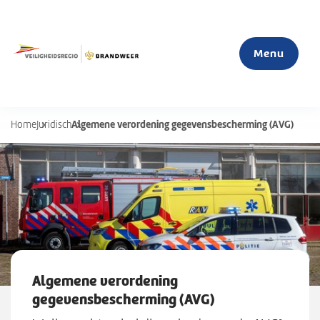
Menu
Algemene verordening gegevensbescherming (AVG)
Home
Juridisch
Home
Actueel
Mijn veiligheid
S
u
Organisatie
b
Algemene verordening
m
gegevensbescherming (AVG)
e