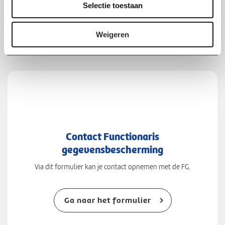
contact op met de FG. Dit kan via het digitale formulier of
Selectie toestaan
t
schriftelijk t.a.v. de Functionaris Gegevensbescherming.
i
e
Weigeren
Contact Functionaris
gegevensbescherming
Via dit formulier kan je contact opnemen met de FG.
Ga naar het formulier