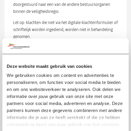
doorgestuurd naar een van de andere bestuursorganen
binnen de veiligheidsregio.
Let op: klachten die niet via het digitale klachtenformulier of
schriftelijk worden ingediend, worden niet in behandeling
genomen.
Wat doen wij met jouw klacht?
Deze website maakt gebruik van cookies
Je ontvangt een ontvangstbevestiging ;
We gebruiken cookies om content en advertenties te
De klacht wordt beoordeeld. Je krijgt zo spoedig mogelijk
personaliseren, om functies voor social media te bieden
bericht of en hoe jouw klacht zal worden afgehandeld:
en om ons websiteverkeer te analyseren. Ook delen we
informatie over jouw gebruik van onze site met onze
de klacht wordt niet in behandeling worden
partners voor social media, adverteren en analyse. Deze
genomen of:
partners kunnen deze gegevens combineren met andere
de klacht wordt niet in behandeling genomen, maar
informatie die je aan ze heeft verstrekt of die ze hebben
door de klachtencoördinator wel doorgestuurd naar
verzameld op basis van jouw gebruik van hun services.
de betrokken afdeling, die hierover met u contact