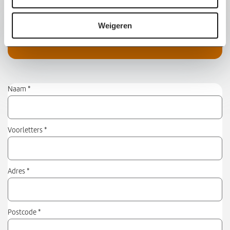
i
Klachtenformulier
e
Weigeren
Naam
*
Voorletters
*
Adres
*
Postcode
*