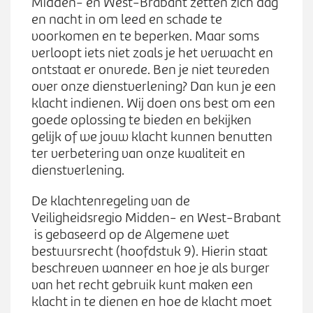
Werken bij
Midden- en West-Brabant zetten zich dag
n
S
en nacht in om leed en schade te
u
u
voorkomen en te beperken. Maar soms
b
verloopt iets niet zoals je het verwacht en
Zoeken
Z
m
ontstaat er onvrede. Ben je niet tevreden
o
e
over onze dienstverlening? Dan kun je een
e
n
klacht indienen. Wij doen ons best om een
k
u
goede oplossing te bieden en bekijken
e
gelijk of we jouw klacht kunnen benutten
n
ter verbetering van onze kwaliteit en
dienstverlening.
De klachtenregeling van de
Veiligheidsregio Midden- en West-Brabant
is gebaseerd op de Algemene wet
bestuursrecht (hoofdstuk 9). Hierin staat
beschreven wanneer en hoe je als burger
van het recht gebruik kunt maken een
klacht in te dienen en hoe de klacht moet