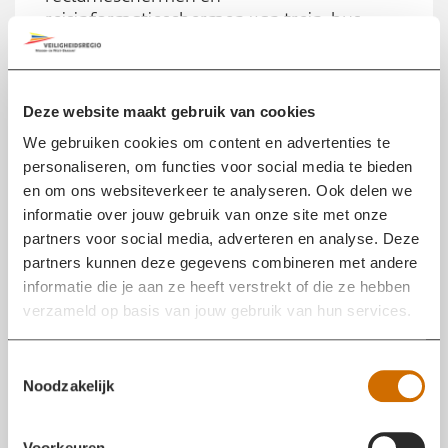
reisinformatieschermen van trein, bus,
tram en metro.
Zie je een NL-Alert? Lees het bericht
meteen, kom in actie en help ook anderen
daarbij. Op deze pagina vind je
Deze website maakt gebruik van cookies
veelgestelde vragen. Nog meer vragen en
We gebruiken cookies om content en advertenties te
antwoorden vind je op
nl-alert.nl
.
personaliseren, om functies voor social media te bieden
en om ons websiteverkeer te analyseren. Ook delen we
Veelgestelde vragen
informatie over jouw gebruik van onze site met onze
partners voor social media, adverteren en analyse. Deze
Wat is NL-Alert?
t
partners kunnen deze gegevens combineren met andere
o
informatie die je aan ze heeft verstrekt of die ze hebben
NL-Alert is het alarmmiddel voor op de mobiele
o
verzameld op basis van jouw gebruik van hun services.
telefoon. Als er een noodsituatie bij jou in de buurt is,
n
ontvang je van de overheid een NL-Alert op je
a
mobiel. In het bericht staat wat er aan de hand is en
T
n
Noodzakelijk
wat je op dat moment het beste kunt doen.
o
t
Bijvoorbeeld dat je bij een brand ramen en deuren
e
w
moet sluiten, of dat je bij een terroristische aanslag
s
o
Voorkeuren