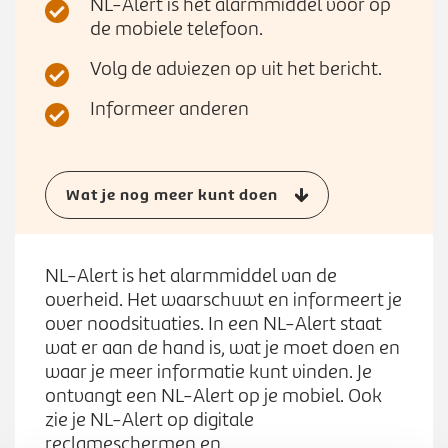
Werken bij
NL-Alert is het alarmmiddel voor op
n
S
de mobiele telefoon.
u
u
Volg de adviezen op uit het bericht.
b
Zoeken
Z
m
Informeer anderen
o
e
e
n
k
u
e
Wat je nog meer kunt doen
n
NL-Alert is het alarmmiddel van de
overheid. Het waarschuwt en informeert je
over noodsituaties. In een NL-Alert staat
wat er aan de hand is, wat je moet doen en
waar je meer informatie kunt vinden. Je
ontvangt een NL-Alert op je mobiel. Ook
zie je NL-Alert op digitale
reclameschermen en