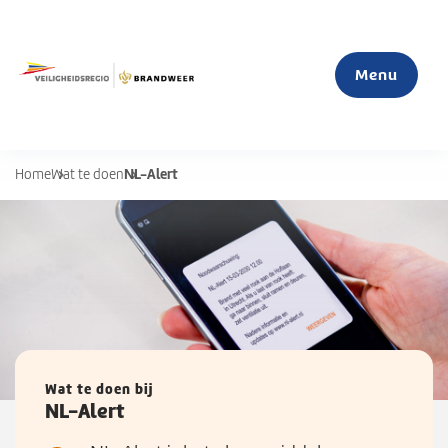
Menu
NL-Alert
Home
Wat te doen
Home
Actueel
Mijn veiligheid
S
u
Organisatie
b
Wat te doen bij
NL-Alert
m
e